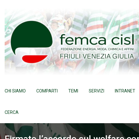
Skip
to
content
CHI SIAMO
COMPARTI
TEMI
SERVIZI
INTRANET
CERCA
Firmato l’accordo sul welfare co