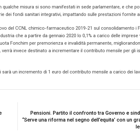
 in qualche misura si sono manifestati in sede parlamentare, e che p
 dei fondi sanitari integrativi, impattando sulle prestazioni fornite ai
innovo del CCNL chimico-farmaceutico 2019-21 sul consolidamento i Fo
dustria che a partire da gennaio 2020 lo 0,1% a carico delle imprese
liquota Fonchim per premorienza e invalidità permanente, migliorando
 verrà invece destinato a incrementare il contributo mensile per gli isc
arà un incremento di 1 euro del contributo mensile a carico dei lavor
e
Pensioni. Partito il confronto tra Governo e sind
“Serve una riforma nel segno dell’equita’ con un gr
l