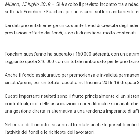
Milano, 15 luglio 2019
– Si è svolto il previsto incontro tra sinda
settoriali Fonchim e Faschim, per un esame sul loro andamento e
Dai dati presentati emerge un costante trend di crescita degli ader
prestazioni offerte dai fondi, a costi di gestione molto contenuti.
Fonchim quest’anno ha superato i 160.000 aderenti, con un patrimon
raggiunto quota 216.000 con un totale rimborsato per le prestazioni
Anche il fondo assicurativo per premorienza e invalidità permanent
sinistri/premi, per un totale raccolto nel triennio 2016-18 di quasi 3
Questi importanti risultati sono il frutto principalmente di un sistem
contrattuali, cioè delle associazioni imprenditoriali e sindacali, 
una gestione diretta in alternativa a una tendenza imperante di affida
Nel corso dell’incontro si sono affrontate anche le possibili critici
l’attività dei fondi e le richieste dei lavoratori.