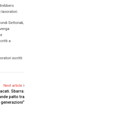
otrebbero
 lavoratori.
ndi Settoriali,
 venga
ne
ritti a
atori iscritti
Next article
acati. Sbarra:
ande patto tra
e generazioni”