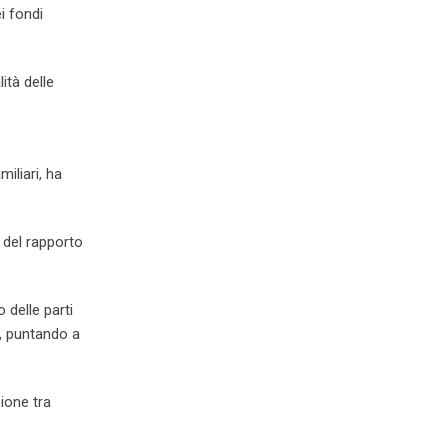
i fondi
ità delle
iliari, ha
 del rapporto
 delle parti
e, puntando a
zione tra