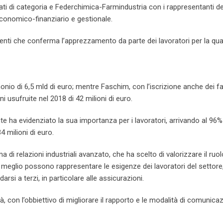
cati di categoria e Federchimica-Farmindustria con i rappresentanti de
conomico-finanziario e gestionale.
enti che conferma l’apprezzamento da parte dei lavoratori per la qual
io di 6,5 mld di euro; mentre Faschim, con l’iscrizione anche dei fam
 usufruite nel 2018 di 42 milioni di euro.
e ha evidenziato la sua importanza per i lavoratori, arrivando al 96%
4 milioni di euro.
a di relazioni industriali avanzato, che ha scelto di valorizzare il ruolo
che meglio possono rappresentare le esigenze dei lavoratori del settor
rsi a terzi, in particolare alle assicurazioni.
tà, con l’obbiettivo di migliorare il rapporto e le modalità di comunica