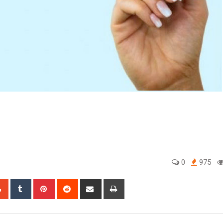
0
975
sapp
StumbleUpon
Tumblr
Pinterest
Reddit
Share
Print
via
Email