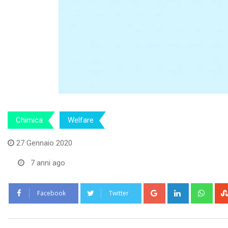
Chimica
Welfare
27 Gennaio 2020
7 anni ago
Google+
LinkedIn
What
Facebook
Twitter